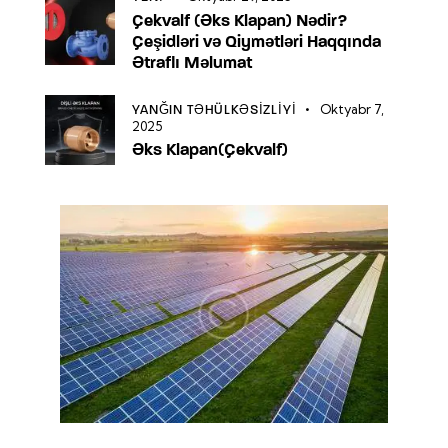
Çekvalf (Əks Klapan) Nədir?
Çeşidləri və Qiymətləri Haqqında
Ətraflı Məlumat
Oktyabr 7,
YANĞIN TƏHÜLKƏSIZLIYI
2025
Əks Klapan(Çekvalf)