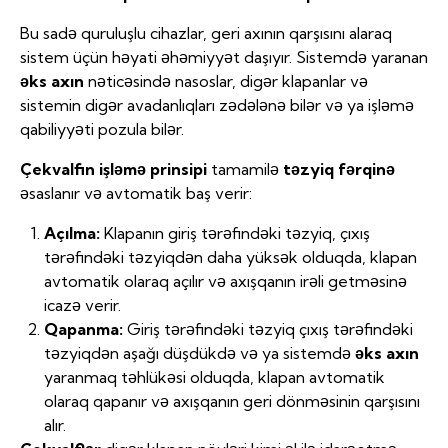
Bu sadə quruluşlu cihazlar, geri axının qarşısını alaraq
sistem üçün həyati əhəmiyyət daşıyır. Sistemdə yaranan
əks axın
nəticəsində nasoslar, digər klapanlar və
sistemin digər avadanlıqları zədələnə bilər və ya işləmə
qabiliyyəti pozula bilər.
Çekvalfin işləmə prinsipi
tamamilə
təzyiq fərqinə
əsaslanır və avtomatik baş verir:
Açılma:
Klapanın giriş tərəfindəki təzyiq, çıxış
tərəfindəki təzyiqdən daha yüksək olduqda, klapan
avtomatik olaraq açılır və axışqanın irəli getməsinə
icazə verir.
Qapanma:
Giriş tərəfindəki təzyiq çıxış tərəfindəki
təzyiqdən aşağı düşdükdə və ya sistemdə
əks axın
yaranmaq təhlükəsi olduqda, klapan avtomatik
olaraq qapanır və axışqanın geri dönməsinin qarşısını
alır.