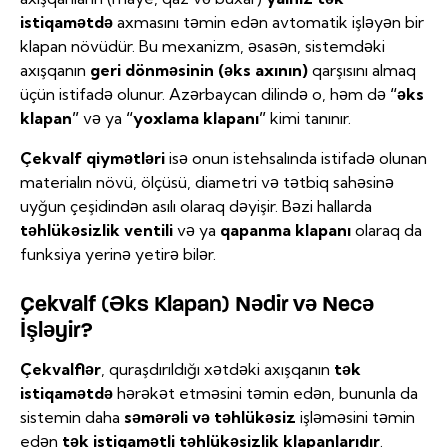
istiqamətdə
axmasını təmin edən avtomatik işləyən bir
klapan növüdür. Bu mexanizm, əsasən, sistemdəki
axışqanın
geri dönməsinin (əks axının)
qarşısını almaq
üçün istifadə olunur. Azərbaycan dilində o, həm də
“əks
klapan”
və ya
“yoxlama klapanı”
kimi tanınır.
Çekvalf qiymətləri
isə onun istehsalında istifadə olunan
materialın növü, ölçüsü, diametri və tətbiq sahəsinə
uyğun çeşidindən asılı olaraq dəyişir. Bəzi hallarda
təhlükəsizlik ventili
və ya
qapanma klapanı
olaraq da
funksiya yerinə yetirə bilər.
Çekvalf (Əks Klapan) Nədir və Necə
İşləyir?
Çekvalflər
, quraşdırıldığı xətdəki axışqanın
tək
istiqamətdə
hərəkət etməsini təmin edən, bununla da
sistemin daha
səmərəli və təhlükəsiz
işləməsini təmin
edən
tək istiqamətli təhlükəsizlik klapanlarıdır
.