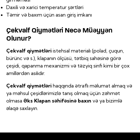
Daxili və xarici temperatur şərtləri
Təmir və baxım üçün asan giriş imkanı
Çekvalf Qiymətləri Necə Müəyyən
Olunur?
Çekvalf qiymətləri
istehsal materialı (polad, çuqun,
bürünc və s.), klapanın ölçüsü, tətbiq sahəsinə görə
çeşidi, qapanma mexanizmi və təzyiq sinfi kimi bir çox
amillərdən asılıdır.
Çekvalf qiymətləri
haqqında ətraflı məlumat almaq və
ya məhsul çeşidlərimizlə tanış olmaq üçün zəhmət
olmasa
Əks Klapan səhifəsinə baxın
və ya bizimlə
əlaqə saxlayın.