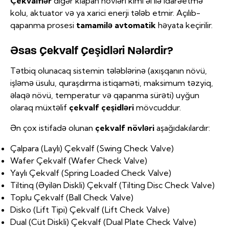
Çekvalflər
digər klapan növləri kimi əl ilə idarəetmə
kolu, aktuator və ya xarici enerji tələb etmir. Açılıb-
qapanma prosesi
tamamilə avtomatik
həyata keçirilir.
Əsas Çekvalf Çeşidləri Nələrdir?
Tətbiq olunacaq sistemin tələblərinə (axışqanın növü,
işləmə üsulu, quraşdırma istiqaməti, maksimum təzyiq,
əlaqə növü, temperatur və qapanma sürəti) uyğun
olaraq müxtəlif
çekvalf çeşidləri
mövcuddur.
Ən çox istifadə olunan
çekvalf növləri
aşağıdakılardır:
Çalpara (Laylı) Çekvalf (Swing Check Valve)
Wafer Çekvalf (Wafer Check Valve)
Yaylı Çekvalf (Spring Loaded Check Valve)
Tiltinq (Əyilən Diskli) Çekvalf (Tilting Disc Check Valve)
Toplu Çekvalf (Ball Check Valve)
Disko (Lift Tipi) Çekvalf (Lift Check Valve)
Dual (Cüt Diskli) Çekvalf (Dual Plate Check Valve)