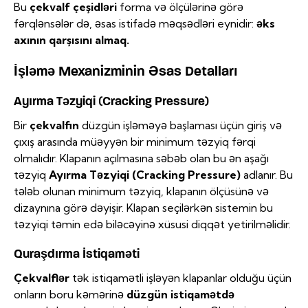
Bu
çekvalf çeşidləri
forma və ölçülərinə görə
fərqlənsələr də, əsas istifadə məqsədləri eynidir:
əks
axının qarşısını almaq.
İşləmə Mexanizminin Əsas Detalları
Ayırma Təzyiqi (Cracking Pressure)
Bir
çekvalfin
düzgün işləməyə başlaması üçün giriş və
çıxış arasında müəyyən bir minimum təzyiq fərqi
olmalıdır. Klapanın açılmasına səbəb olan bu ən aşağı
təzyiq
Ayırma Təzyiqi (Cracking Pressure)
adlanır. Bu
tələb olunan minimum təzyiq, klapanın ölçüsünə və
dizaynına görə dəyişir. Klapan seçilərkən sistemin bu
təzyiqi təmin edə biləcəyinə xüsusi diqqət yetirilməlidir.
Quraşdırma İstiqaməti
Çekvalflər
tək istiqamətli işləyən klapanlar olduğu üçün
onların boru kəmərinə
düzgün istiqamətdə