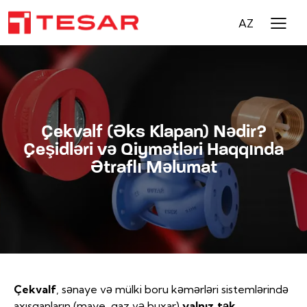
AZ
Çekvalf (Əks Klapan) Nədir?
Çeşidləri və Qiymətləri Haqqında
Ətraflı Məlumat
Çekvalf
, sənaye və mülki boru kəmərləri sistemlərində
axışqanların (maye, qaz və buxar)
yalnız tək