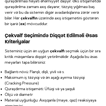
quraşdırılması həyati əhəmiyyət daşıyır. Əks istiqamətdə
quraşdırılma zamanı axış dayanır, təzyiq yığılması baş
verir və bu da sistemin digər avadanlıqlarına zərər verə
bilər. Hər
çekvalfin
üzərində axış istiqamətini göstərən
bir işarə (
ox
) mövcuddur.
Çekvalf Seçimində Diqqət Edilməli Əsas
Kriteriyalar
Sisteminiz üçün ən uyğun
çekvalfi
seçmək üçün bir sıra
kritik məqamlara diqqət yetirilməlidir. Aşağıda bu əsas
meyarları tapa bilərsiniz:
Bağlantı növü: Flanşlı, dişli, yivli və s.
Maksimum iş təzyiqi və ən aşağı ayırma təzyiqi
(Cracking Pressure)
Quraşdırma istiqaməti: Üfüqi və ya şaquli
Ölçü və diametr
Material uyğunluğu: Axışqanla (maye, qaz) reaksiyaya
girməməsi