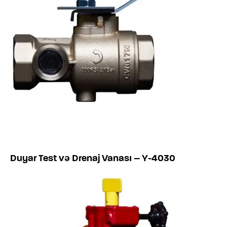
Duyar Test və Drenaj Vanası – Y-4030