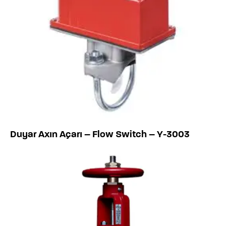
Duyar Axın Açarı – Flow Switch – Y-3003