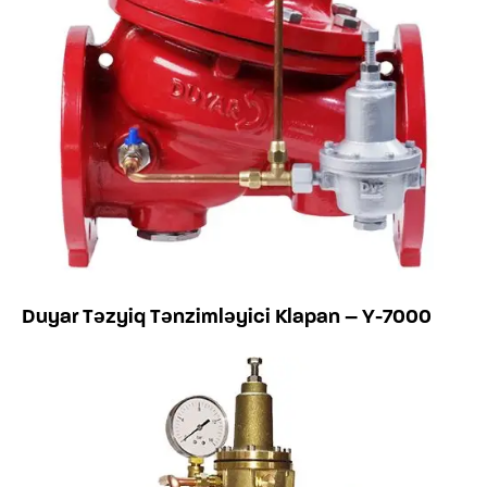
Duyar Təzyiq Tənzimləyici Klapan – Y-7000