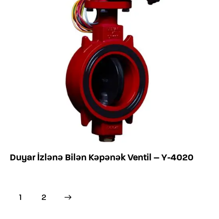
Duyar İzlənə Bilən Kəpənək Ventil – Y-4020
→
1
2