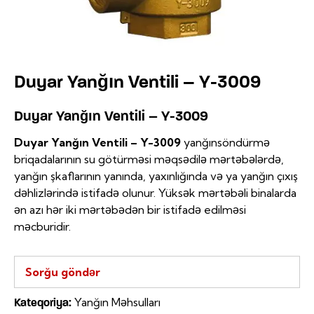
Duyar Yanğın Ventili – Y-3009
Duyar Yanğın Ventili – Y-3009
Duyar Yanğın Ventili – Y-3009
yanğınsöndürmə
briqadalarının su götürməsi məqsədilə mərtəbələrdə,
yanğın şkaflarının yanında, yaxınlığında və ya yanğın çıxış
dəhlizlərində istifadə olunur. Yüksək mərtəbəli binalarda
ən azı hər iki mərtəbədən bir istifadə edilməsi
məcburidir.
Sorğu göndər
Yanğın Məhsulları
Kateqoriya: