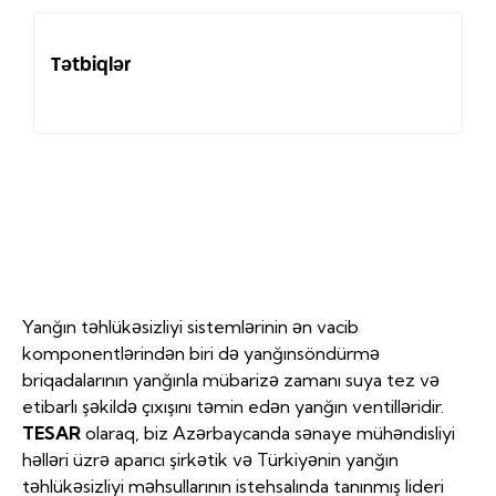
Tətbiqlər
Yanğın təhlükəsizliyi sistemlərinin ən vacib
komponentlərindən biri də yanğınsöndürmə
briqadalarının yanğınla mübarizə zamanı suya tez və
etibarlı şəkildə çıxışını təmin edən yanğın ventilləridir.
TESAR
olaraq, biz Azərbaycanda sənaye mühəndisliyi
həlləri üzrə aparıcı şirkətik və Türkiyənin yanğın
təhlükəsizliyi məhsullarının istehsalında tanınmış lideri