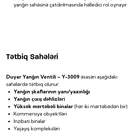
yanğın sahəsinə çatdırılmasında həlledici rol oynayır.
Tətbiq Sahələri
Duyar Yanğın Ventili – Y-3009
əsasən aşağıdakı
sahələrdə tətbiq olunur:
Yanğın şkaflarının yanı/yaxınlığı
Yanğın çıxış dəhlizləri
Yüksək mərtəbəli binalar
(hər iki mərtəbədən bir)
Kommersiya obyektləri
İnzibati binalar
Yaşayış kompleksləri