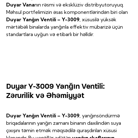
Duyar Vana
nın rəsmi və eksklüziv distribyutoruyuq.
Məhsul portfelimizin əsas komponentlərindən biri olan
Duyar Yanğın Ventili – Y-3009
, xüsusilə yüksək
mərtəbəli binalarda yanğınla effektiv mübarizə üçün
standartlara uyğun və etibarlı bir həlldir.
Duyar Y-3009 Yanğın Ventili:
Zərurilik və Əhəmiyyət
Duyar Yanğın Ventili – Y-3009
, yanğınsöndürmə
briqadalarının yanğın zamanı binanın daxilindən suya
çıxışını təmin etmək məqsədilə quraşdırılan xüsusi
klapandır. Bu ventillər adətən
yanğın şkaflarının