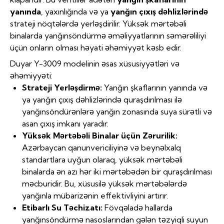
yanında
, yaxınlığında və ya
yanğın çıxış dəhlizlərində
strateji nöqtələrdə yerləşdirilir. Yüksək mərtəbəli
binalarda yanğınsöndürmə əməliyyatlarının səmərəliliyi
üçün onların olması həyati əhəmiyyət kəsb edir.
Duyar Y-3009 modelinin əsas xüsusiyyətləri və
əhəmiyyəti:
Strateji Yerləşdirmə:
Yanğın şkaflarının yanında və
ya yanğın çıxış dəhlizlərində quraşdırılması ilə
yanğınsöndürənlərə yanğın zonasında suya sürətli və
asan çıxış imkanı yaradır.
Yüksək Mərtəbəli Binalar üçün Zərurilik:
Azərbaycan qanunvericiliyinə və beynəlxalq
standartlara uyğun olaraq, yüksək mərtəbəli
binalarda ən azı hər iki mərtəbədən bir quraşdırılması
məcburidir. Bu, xüsusilə yüksək mərtəbələrdə
yanğınla mübarizənin effektivliyini artırır.
Etibarlı Su Təchizatı:
Fövqəladə hallarda
yanğınsöndürmə nasoslarından gələn təzyiqli suyun