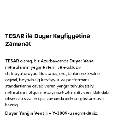
TESAR ilə Duyar Keyfiyyətinə
Zəmanət
TESAR
olaraq, biz Azərbaycanda
Duyar Vana
məhsullarının yeganə rəsmi və eksklüziv
distribyutoruyuq. Bu status, müştərilərimizə yalnız
orijinal, beynəlxalq keyfiyyət və performans
standartlarına cavab verən yanğın təhlükəsizliyi
məhsullarını təqdim etdiyimizə zəmanət verir. Bakıdakı
ofisimizlə sizə ən qısa zamanda xidmət göstərməyə
hazırıq.
Duyar Yanğın Ventili – Y-3009
-u seçməklə siz,