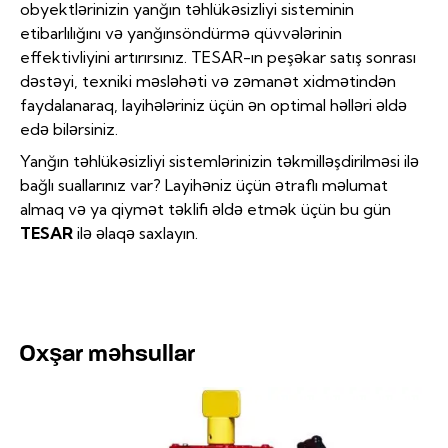
obyektlərinizin yanğın təhlükəsizliyi sisteminin
etibarlılığını və yanğınsöndürmə qüvvələrinin
effektivliyini artırırsınız. TESAR-ın peşəkar satış sonrası
dəstəyi, texniki məsləhəti və zəmanət xidmətindən
faydalanaraq, layihələriniz üçün ən optimal həlləri əldə
edə bilərsiniz.
Yanğın təhlükəsizliyi sistemlərinizin təkmilləşdirilməsi ilə
bağlı suallarınız var? Layihəniz üçün ətraflı məlumat
almaq və ya qiymət təklifi əldə etmək üçün bu gün
TESAR
ilə əlaqə saxlayın.
Oxşar məhsullar