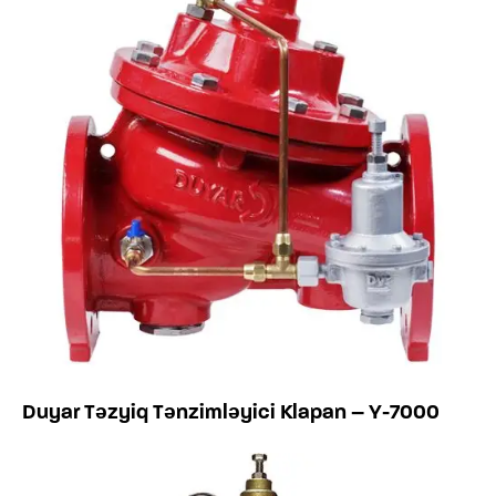
Duyar Təzyiq Tənzimləyici Klapan – Y-7000