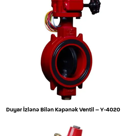
Duyar İzlənə Bilən Kəpənək Ventil – Y-4020