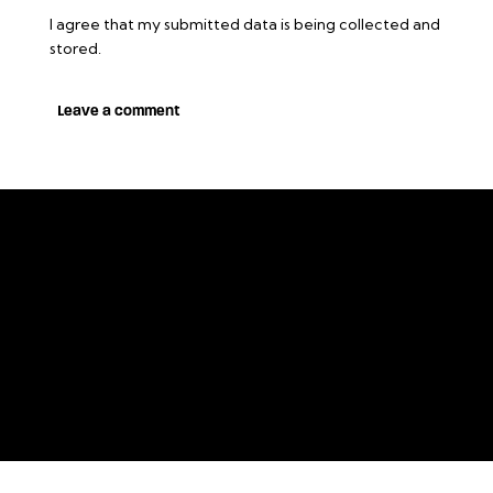
I agree that my submitted data is being collected and
stored.
Sorğunuz var? Ən qısa müddətə əlaq
saxlayacağıq -
info@tesar.az
TESAR AZƏRBAYCAN© 2026. Bütün hüquqlar qorunur