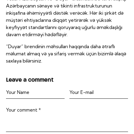
Azərbaycanın sənaye və tikinti infrastrukturunun
inkişafına əhəmiyyətli dəstək verəcək. Hər iki şirkət də
müştəri ehtiyaclarına diqqət yetirərək və yüksək
keyfiyyət standartlarını qoruyaraq uğurlu əməkdaşlığı
davam etdirməyi hədəfləyir.
“Duyar” brendinin məhsulları haqqında daha ətraflı
məlumat almaq və ya sifariş vermək üçün bizimlə əlaqə
saxlaya bilərsiniz.
Leave a comment