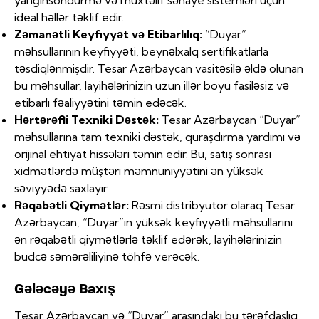
yanğınsöndürmə və müxtəlif sənaye sistemləri üçün
ideal həllər təklif edir.
Zəmanətli Keyfiyyət və Etibarlılıq:
“Duyar”
məhsullarının keyfiyyəti, beynəlxalq sertifikatlarla
təsdiqlənmişdir. Tesar Azərbaycan vasitəsilə əldə olunan
bu məhsullar, layihələrinizin uzun illər boyu fasiləsiz və
etibarlı fəaliyyətini təmin edəcək.
Hərtərəfli Texniki Dəstək:
Tesar Azərbaycan “Duyar”
məhsullarına tam texniki dəstək, quraşdırma yardımı və
orijinal ehtiyat hissələri təmin edir. Bu, satış sonrası
xidmətlərdə müştəri məmnuniyyətini ən yüksək
səviyyədə saxlayır.
Rəqabətli Qiymətlər:
Rəsmi distribyutor olaraq Tesar
Azərbaycan, “Duyar”ın yüksək keyfiyyətli məhsullarını
ən rəqabətli qiymətlərlə təklif edərək, layihələrinizin
büdcə səmərəliliyinə töhfə verəcək.
Gələcəyə Baxış
Tesar Azərbaycan və “Duyar” arasındakı bu tərəfdaşlıq,