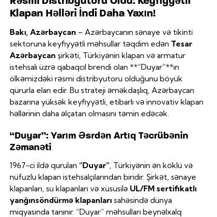
Rəsmi Distribyutoru Oldu: Keyfiyyətli
Klapan Həlləri İndi Daha Yaxın!
Bakı, Azərbaycan
– Azərbaycanın sənaye və tikinti
sektoruna keyfiyyətli məhsullar təqdim edən
Tesar
Azərbaycan
şirkəti, Türkiyənin klapan və armatur
istehsalı üzrə qabaqcıl brendi olan **”Duyar”**ın
ölkəmizdəki rəsmi distribyutoru olduğunu böyük
qürurla elan edir. Bu strateji əməkdaşlıq, Azərbaycan
bazarına yüksək keyfiyyətli, etibarlı və innovativ klapan
həllərinin daha əlçatan olmasını təmin edəcək.
“Duyar”: Yarım Əsrdən Artıq Təcrübənin
Zəmanəti
1967-ci ildə qurulan
“Duyar”
, Türkiyənin ən köklü və
nüfuzlu klapan istehsalçılarından biridir. Şirkət, sənaye
klapanları, su klapanları və xüsusilə
UL/FM sertifikatlı
yanğınsöndürmə klapanları
sahəsində dünya
miqyasında tanınır. “Duyar” məhsulları beynəlxalq