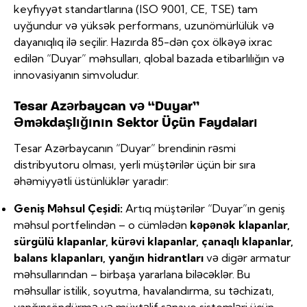
keyfiyyət standartlarına (ISO 9001, CE, TSE) tam
uyğundur və yüksək performans, uzunömürlülük və
dayanıqlıq ilə seçilir. Hazırda 85-dən çox ölkəyə ixrac
edilən “Duyar” məhsulları, qlobal bazada etibarlılığın və
innovasiyanın simvoludur.
Tesar Azərbaycan və “Duyar”
Əməkdaşlığının Sektor Üçün Faydaları
Tesar Azərbaycanın “Duyar” brendinin rəsmi
distribyutoru olması, yerli müştərilər üçün bir sıra
əhəmiyyətli üstünlüklər yaradır:
Geniş Məhsul Çeşidi:
Artıq müştərilər “Duyar”ın geniş
məhsul portfelindən – o cümlədən
kəpənək klapanlar,
sürgülü klapanlar, kürəvi klapanlar, çanaqlı klapanlar,
balans klapanları, yanğın hidrantları
və digər armatur
məhsullarından – birbaşa yararlana biləcəklər. Bu
məhsullar istilik, soyutma, havalandırma, su təchizatı,