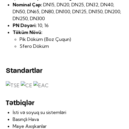
Nominal Çap:
DN15, DN20, DN25, DN32, DN40,
DN50, DN65, DN80, DN100, DN125, DN150, DN200,
DN250, DN300
PN Dəyəri:
10, 16
Töküm Növü:
Pik Döküm (Boz Çuqun)
Sfero Döküm
Standartlar
Tətbiqlər
İsti və soyuq su sistemləri
Basınçlı Hava
Maye Axışkanlar