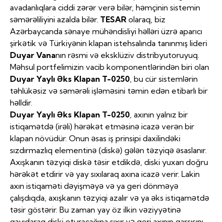
avadanlıqlara ciddi zərər verə bilər, həmçinin sistemin
səmərəliliyini azalda bilər.
TESAR
olaraq, biz
Azərbaycanda sənaye mühəndisliyi həlləri üzrə aparıcı
şirkətik və Türkiyənin klapan istehsalında tanınmış lideri
Duyar Vana
nın rəsmi və eksklüziv distribyutoruyuq.
Məhsul portfelimizin vacib komponentlərindən biri olan
Duyar Yaylı Əks Klapan T-0250
, bu cür sistemlərin
təhlükəsiz və səmərəli işləməsini təmin edən etibarlı bir
həlldir.
Duyar Yaylı Əks Klapan T-0250
, axının yalnız bir
istiqamətdə (irəli) hərəkət etməsinə icazə verən bir
klapan növüdür. Onun əsas iş prinsipi daxilindəki
sızdırmazlıq elementinə (diskə) gələn təzyiqə əsaslanır.
Axışkanın təzyiqi diskə təsir etdikdə, diski yuxarı doğru
hərəkət etdirir və yay sıxılaraq axına icazə verir. Lakin
axın istiqaməti dəyişməyə və ya geri dönməyə
çalışdıqda, axışkanın təzyiqi azalır və ya əks istiqamətdə
təsir göstərir. Bu zaman yay öz ilkin vəziyyətinə
qayıdaraq diski oturacağına sıxır və geri axının qarşısını