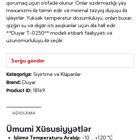
qorumaq üçün istifadə olunur. Onlar sızdırmazlığı yay
mexanizmi ilə təmin edir və minimal təzyiq düşüşü ilə
işləyirlər. Yüksək temperatur dözümlülüyü, onları buxar,
qızğın su və digər isti axışkanlar üçün əla həll edir.
**Duyar T-0250** modeli etibarlı fəaliyyəti və
uzunömürlülüyü ilə seçilir.
Sorğu göndər
Siyirtmə və Klapanlar
Kateqoriya:
Duyar
Brend:
18169
Product ID:
AÇIQLAMA
Ümumi Xüsusiyyətlər
İşləmə Temperaturu Aralığı:
-10 … +120 °C