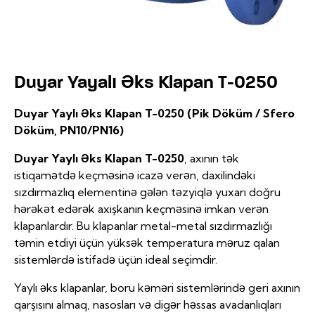
Duyar Yayalı Əks Klapan T-0250
Duyar Yaylı Əks Klapan T-0250 (Pik Döküm / Sfero
Döküm, PN10/PN16)
Duyar Yaylı Əks Klapan T-0250
, axının tək
istiqamətdə keçməsinə icazə verən, daxilindəki
sızdırmazlıq elementinə gələn təzyiqlə yuxarı doğru
hərəkət edərək axışkanın keçməsinə imkan verən
klapanlardır. Bu klapanlar metal-metal sızdırmazlığı
təmin etdiyi üçün yüksək temperatura məruz qalan
sistemlərdə istifadə üçün ideal seçimdir.
Yaylı əks klapanlar, boru kəməri sistemlərində geri axının
qarşısını almaq, nasosları və digər həssas avadanlıqları