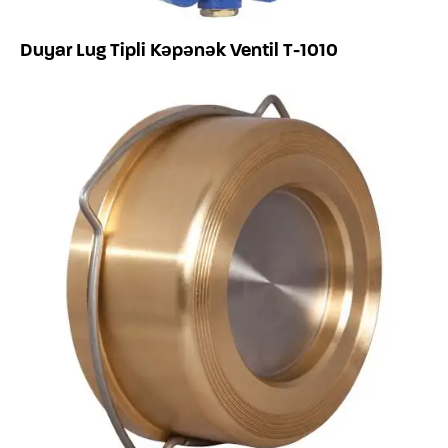
Duyar Lug Tipli Kəpənək Ventil T-1010