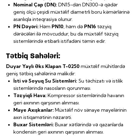
Nominal Çap (DN):
DN15-dən DN300-ə qədər
geniş ölçü çeşidi müxtəlif diametrli boru kəmərlərinə
asanlıqla inteqrasiya olunur.
PN Dəyəri:
Həm
PN10
, həm də
PN16
təzyiq
dərəcələri ilə mövcuddur, bu da müxtəlif təzyiq
sistemlərində etibarlı istifadəni təmin edir.
Tətbiq Sahələri:
Duyar Yaylı Əks Klapan T-0250
müxtəlif mühitlərdə
geniş tətbiq sahələrinə malikdir:
İsti və Soyuq Su Sistemləri:
Su təchizatı və istilik
sistemlərində nasosların qorunması.
Təzyiqli Hava:
Kompressor sistemlərində havanın
geri axınının qarşısının alınması.
Maye Axışkanlar:
Müxtəlif növ sənaye mayelərinin
axın istiqamətinin nəzarəti.
Buxar Sistemləri:
Buxar xətlərində və qazanlarda
kondensin geri axınının qarşısının alınması.