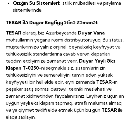
Qızğın Su Sistemləri:
İstilik mübadiləsi və paylama
sistemlərində.
TESAR ilə Duyar Keyfiyyətinə Zəmanət
TESAR
olaraq, biz Azərbaycanda
Duyar Vana
məhsullarının yeganə rəsmi distribyutoruyuq. Bu status,
müştərilərimizə yalnız orijinal, beynəlxalq keyfiyyət və
təhlükəsizlik standartlarına cavab verən klapanları
təqdim etdiyimizə zəmanət verir.
Duyar Yaylı Əks
Klapan T-0250
-ni seçməklə siz, sistemlərinizin
təhlükəsizliyini və səmərəliliyini təmin edən yüksək
keyfiyyətli bir həll əldə edir, eyni zamanda
TESAR
-ın
peşəkar satış sonrası dəstəyi, texniki məsləhəti və
zəmanət xidmətindən faydalanırsınız. Layihəniz üçün ən
uyğun yaylı əks klapanı tapmaq, ətraflı məlumat almaq
və ya qiymət təklifi əldə etmək üçün bu gün
TESAR
ilə
əlaqə saxlayın.