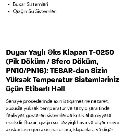
Buxar Sistemləri
Qızğın Su Sistemləri
Duyar Yaylı Əks Klapan T-0250
(Pik Döküm / Sfero Döküm,
PN10/PN16): TESAR-dan Sizin
Yüksək Temperatur Sistemləriniz
üçün Etibarlı Həll
Sənaye proseslərində axın istiqamətinə nəzarət,
xüsusilə yüksək temperatur və təzyiq şəraitində
fəaliyyət göstərən sistemlərdə kritik əhəmiyyətə
malikdir. Buxar, qızğın su, təzyiqli hava və digər maye
axışkanların geri axını nasoslara, klapanlara və digər