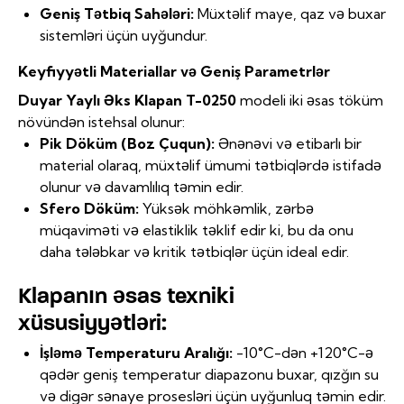
Geniş Tətbiq Sahələri:
Müxtəlif maye, qaz və buxar
sistemləri üçün uyğundur.
Keyfiyyətli Materiallar və Geniş Parametrlər
Duyar Yaylı Əks Klapan T-0250
modeli iki əsas töküm
növündən istehsal olunur:
Pik Döküm (Boz Çuqun):
Ənənəvi və etibarlı bir
material olaraq, müxtəlif ümumi tətbiqlərdə istifadə
olunur və davamlılıq təmin edir.
Sfero Döküm:
Yüksək möhkəmlik, zərbə
müqaviməti və elastiklik təklif edir ki, bu da onu
daha tələbkar və kritik tətbiqlər üçün ideal edir.
Klapanın əsas texniki
xüsusiyyətləri:
İşləmə Temperaturu Aralığı:
-10°C-dən +120°C-ə
qədər geniş temperatur diapazonu buxar, qızğın su
və digər sənaye prosesləri üçün uyğunluq təmin edir.