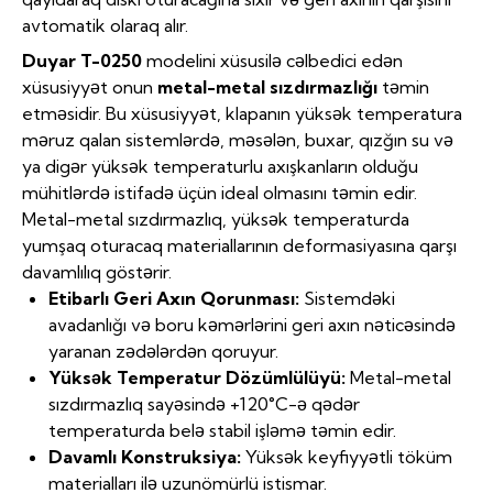
avtomatik olaraq alır.
Duyar T-0250
modelini xüsusilə cəlbedici edən
xüsusiyyət onun
metal-metal sızdırmazlığı
təmin
etməsidir. Bu xüsusiyyət, klapanın yüksək temperatura
məruz qalan sistemlərdə, məsələn, buxar, qızğın su və
ya digər yüksək temperaturlu axışkanların olduğu
mühitlərdə istifadə üçün ideal olmasını təmin edir.
Metal-metal sızdırmazlıq, yüksək temperaturda
yumşaq oturacaq materiallarının deformasiyasına qarşı
davamlılıq göstərir.
Etibarlı Geri Axın Qorunması:
Sistemdəki
avadanlığı və boru kəmərlərini geri axın nəticəsində
yaranan zədələrdən qoruyur.
Yüksək Temperatur Dözümlülüyü:
Metal-metal
sızdırmazlıq sayəsində +120°C-ə qədər
temperaturda belə stabil işləmə təmin edir.
Davamlı Konstruksiya:
Yüksək keyfiyyətli töküm
materialları ilə uzunömürlü istismar.