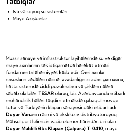
Tətbiqlər
İsti və soyuq su sistemləri
Maye Axışkanlar
Müasir sənaye və infrastruktur layihələrində su və digər
maye axınlarının tək istiqamətdə hərəkət etməsi
fundamental əhəmiyyət kəsb edir. Geri axınlar
nasosların zədələnməsinə, avadanlığın sıradan çıxmasına,
hətta sistemdə ciddi pozulmalara və çirklənmələrə
səbəb ola bilər.
TESAR
olaraq, biz Azərbaycanda etibarlı
mühəndislik həlləri təqdim etməkdə qabaqcıl mövqe
tutur və Türkiyənin klapan sənayesindəki etibarlı adı
Duyar Vana
nın rəsmi və eksklüziv distribyutoruyuq.
Məhsul portfelimizin vacib elementlərindən biri olan
Duyar Maldilli Əks Klapan (Çalpara) T-0410
, maye