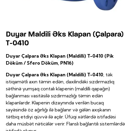
Duyar Maldili Əks Klapan (Çalpara)
T-0410
Duyar Çalpara Əks Klapan (Maldilli) T-0410 (Pik
Döküm / Sfero Döküm, PN16)
Duyar Çalpara Əks Klapan (Maldilli) T-0410
, tək
istiqamətli axın təmin edən, daxilindəki sızdırmazlıq
səthinə yumşaq contalı klapenin (maldilli qapağın)
bağlanması vasitəsilə sızdırmazlığı təmin edən
klapanlardır. Klapenin dizaynında verilən bucaq
sayəsində öz ağırlığı ilə bağlanır və gələn axışkanın
tətbiq etdiyi qüvvə ilə açılır. Üfüqi xətlərdə istifadəsi
daha müsbət nəticələr verir. Flanslı bağlantılı sistemlərdə
istifadə olunur.