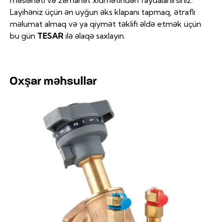
Layihəniz üçün ən uyğun əks klapanı tapmaq, ətraflı
məlumat almaq və ya qiymət təklifi əldə etmək üçün
bu gün
TESAR
ilə əlaqə saxlayın.
Oxşar məhsullar