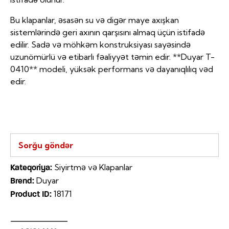
Bu klapanlar, əsasən su və digər maye axışkan
sistemlərində geri axının qarşısını almaq üçün istifadə
edilir. Sadə və möhkəm konstruksiyası sayəsində
uzunömürlü və etibarlı fəaliyyət təmin edir. **Duyar T-
0410** modeli, yüksək performans və dayanıqlılıq vəd
edir.
Sorğu göndər
Siyirtmə və Klapanlar
Kateqoriya:
Duyar
Brend:
18171
Product ID: