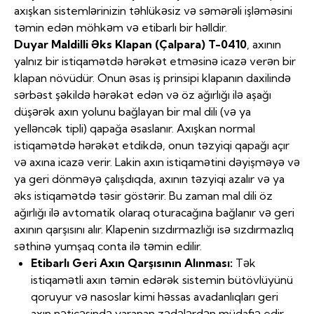
axışkan sistemlərinizin təhlükəsiz və səmərəli işləməsini
təmin edən möhkəm və etibarlı bir həlldir.
Duyar Maldilli Əks Klapan (Çalpara) T-0410
, axının
yalnız bir istiqamətdə hərəkət etməsinə icazə verən bir
klapan növüdür. Onun əsas iş prinsipi klapanın daxilində
sərbəst şəkildə hərəkət edən və öz ağırlığı ilə aşağı
düşərək axın yolunu bağlayan bir mal dili (və ya
yelləncək tipli) qapağa əsaslanır. Axışkan normal
istiqamətdə hərəkət etdikdə, onun təzyiqi qapağı açır
və axına icazə verir. Lakin axın istiqamətini dəyişməyə və
ya geri dönməyə çalışdıqda, axının təzyiqi azalır və ya
əks istiqamətdə təsir göstərir. Bu zaman mal dili öz
ağırlığı ilə avtomatik olaraq oturacağına bağlanır və geri
axının qarşısını alır. Klapenin sızdırmazlığı isə sızdırmazlıq
səthinə yumşaq conta ilə təmin edilir.
Etibarlı Geri Axın Qarşısının Alınması:
Tək
istiqamətli axın təmin edərək sistemin bütövlüyünü
qoruyur və nasoslar kimi həssas avadanlıqları geri
axın nəticəsində yaranan zədələrdən müdafiə edir.