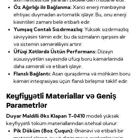
Öz Ağırlığı ilə Bağlanma:
Xarici enerji mənbəyinə
ehtiyac duymadan avtomatik işləyir. Bu, onu enerji
kəsintiləri zamanı belə etibarlı edir.
Yumşaq Contalı Sızdırmazlıq:
Yüksək sızdırmazlıq
səviyyəsini təmin edir, bu da sızmaların qarşısını alır
və sistemin səmərəliliyini artırır.
Üfüqi Xətlərdə Üstün Performans:
Dizayn
xüsusiyyətləri sayəsində üfüqi boru kəmərlərində
daha səmərəli və etibarlı işləyir.
Flanslı Bağlantı:
Asan quraşdırma və möhkəm boru
kəməri inteqrasiyası üçün flanslı birləşmə təklif edir.
Keyfiyyətli Materiallar və Geniş
Parametrlər
Duyar Maldilli Əks Klapan T-0410
modeli yüksək
keyfiyyətli töküm materiallarından istehsal olunur:
Pik Döküm (Boz Çuqun):
Ənənəvi və etibarlı bir
material olaraq, su və digər maye axışkanlar üçün