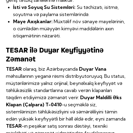
İsti və Soyuq Su Sistemləri:
Su təchizatı, isitmə,
soyutma və paylama sistemlərində.
Maye Axışkanlar:
Müxtəlif növ sənaye mayelərinin,
o cümlədən müəyyən kimyəvi maddələrin axın
istiqamətinin nəzarəti.
TESAR ilə Duyar Keyfiyyətinə
Zəmanət
TESAR
olaraq, biz Azərbaycanda
Duyar Vana
məhsullarının yeganə rəsmi distribyutoruyuq. Bu status,
müştərilərimizə yalnız orijinal, beynəlxalq keyfiyyət və
təhlükəsizlik standartlarına cavab verən klapanları
təqdim etdiyimizə zəmanət verir.
Duyar Maldilli Əks
Klapan (Çalpara) T-0410
-u seçməklə siz,
sistemlərinizin təhlükəsizliyini və səmərəliliyini təmin
edən yüksək keyfiyyətli bir həll əldə edir, eyni zamanda
TESAR
-ın peşəkar satış sonrası dəstəyi, texniki
məsləhəti və zəmanət xidmətindən faydalanırsınız.