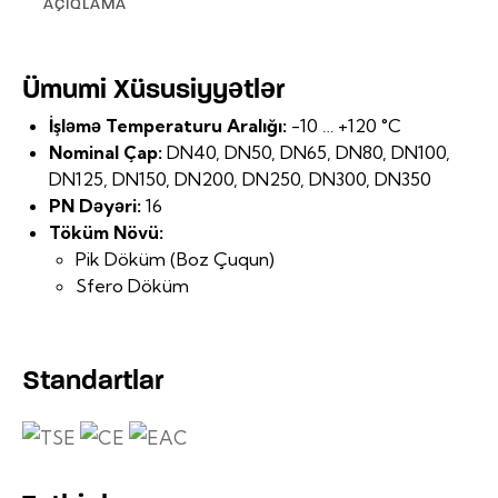
AÇIQLAMA
Ümumi Xüsusiyyətlər
İşləmə Temperaturu Aralığı:
-10 … +120 °C
Nominal Çap:
DN40, DN50, DN65, DN80, DN100,
DN125, DN150, DN200, DN250, DN300, DN350
PN Dəyəri:
16
Töküm Növü:
Pik Döküm (Boz Çuqun)
Sfero Döküm
Standartlar