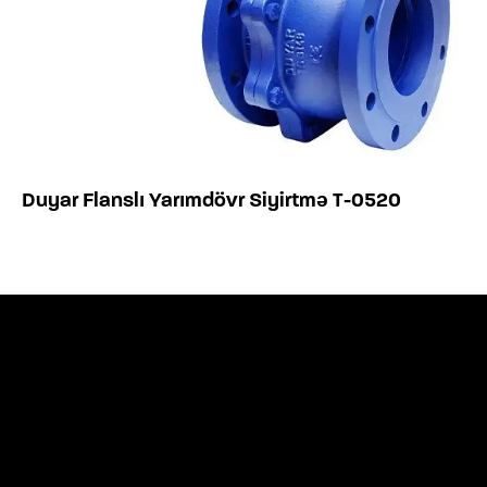
Duyar Flanslı Yarımdövr Siyirtmə T-0520
Sorğunuz var? Ən qısa müddətə əlaq
saxlayacağıq -
info@tesar.az
TESAR AZƏRBAYCAN© 2026. Bütün hüquqlar qorunur