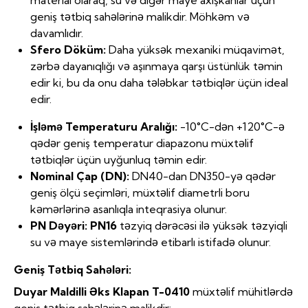
geniş tətbiq sahələrinə malikdir. Möhkəm və
davamlıdır.
Sfero Döküm:
Daha yüksək mexaniki müqavimət,
zərbə dayanıqlığı və aşınmaya qarşı üstünlük təmin
edir ki, bu da onu daha tələbkar tətbiqlər üçün ideal
edir.
İşləmə Temperaturu Aralığı:
-10°C-dən +120°C-ə
qədər geniş temperatur diapazonu müxtəlif
tətbiqlər üçün uyğunluq təmin edir.
Nominal Çap (DN):
DN40-dan DN350-yə qədər
geniş ölçü seçimləri, müxtəlif diametrli boru
kəmərlərinə asanlıqla inteqrasiya olunur.
PN Dəyəri:
PN16
təzyiq dərəcəsi ilə yüksək təzyiqli
su və maye sistemlərində etibarlı istifadə olunur.
Geniş Tətbiq Sahələri:
Duyar Maldilli Əks Klapan T-0410
müxtəlif mühitlərdə
geniş tətbiq sahələrinə malikdir: