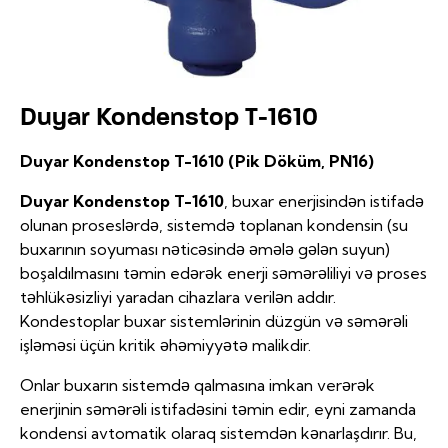
Duyar Kondenstop T-1610
Duyar Kondenstop T-1610 (Pik Döküm, PN16)
Duyar Kondenstop T-1610
, buxar enerjisindən istifadə
olunan proseslərdə, sistemdə toplanan kondensin (su
buxarının soyuması nəticəsində əmələ gələn suyun)
boşaldılmasını təmin edərək enerji səmərəliliyi və proses
təhlükəsizliyi yaradan cihazlara verilən addır.
Kondestoplar buxar sistemlərinin düzgün və səmərəli
işləməsi üçün kritik əhəmiyyətə malikdir.
Onlar buxarın sistemdə qalmasına imkan verərək
enerjinin səmərəli istifadəsini təmin edir, eyni zamanda
kondensi avtomatik olaraq sistemdən kənarlaşdırır. Bu,