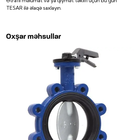
Ətraflı məlumat və ya qiymət təklifi üçün bu gün
TESAR ilə əlaqə saxlayın.
Oxşar məhsullar