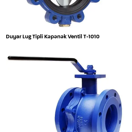
Duyar Lug Tipli Kəpənək Ventil T-1010