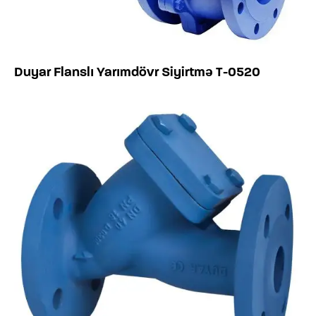
Duyar Flanslı Yarımdövr Siyirtmə T-0520