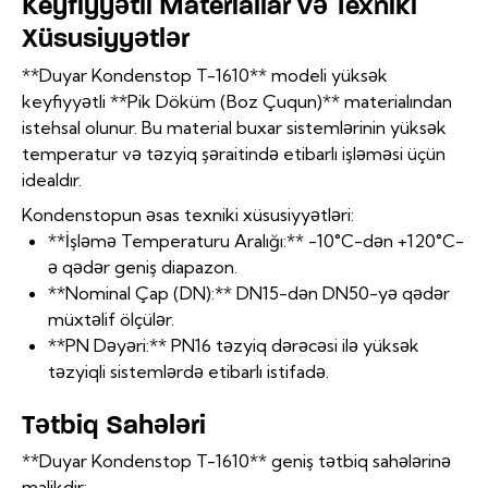
Keyfiyyətli Materiallar və Texniki
Xüsusiyyətlər
**Duyar Kondenstop T-1610** modeli yüksək
keyfiyyətli **Pik Döküm (Boz Çuqun)** materialından
istehsal olunur. Bu material buxar sistemlərinin yüksək
temperatur və təzyiq şəraitində etibarlı işləməsi üçün
idealdır.
Kondenstopun əsas texniki xüsusiyyətləri:
**İşləmə Temperaturu Aralığı:** -10°C-dən +120°C-
ə qədər geniş diapazon.
**Nominal Çap (DN):** DN15-dən DN50-yə qədər
müxtəlif ölçülər.
**PN Dəyəri:** PN16 təzyiq dərəcəsi ilə yüksək
təzyiqli sistemlərdə etibarlı istifadə.
Tətbiq Sahələri
**Duyar Kondenstop T-1610** geniş tətbiq sahələrinə
malikdir: