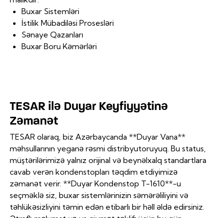
Buxar Sistemləri
İstilik Mübadiləsi Prosesləri
Sənaye Qazanları
Buxar Boru Kəmərləri
TESAR ilə Duyar Keyfiyyətinə
Zəmanət
TESAR olaraq, biz Azərbaycanda **Duyar Vana**
məhsullarının yeganə rəsmi distribyutoruyuq. Bu status,
müştərilərimizə yalnız orijinal və beynəlxalq standartlara
cavab verən kondenstopları təqdim etdiyimizə
zəmanət verir. **Duyar Kondenstop T-1610**-u
seçməklə siz, buxar sistemlərinizin səmərəliliyini və
təhlükəsizliyini təmin edən etibarlı bir həll əldə edirsiniz.