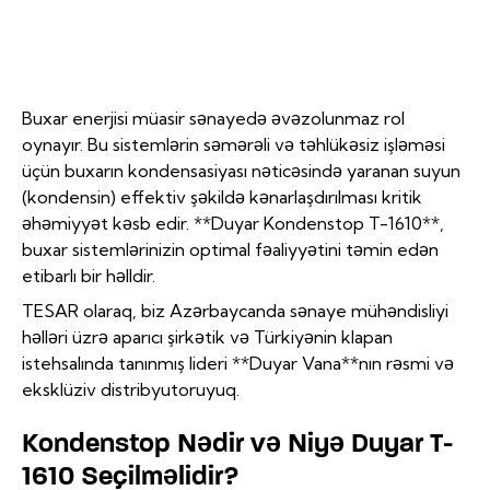
Buxar enerjisi müasir sənayedə əvəzolunmaz rol
oynayır. Bu sistemlərin səmərəli və təhlükəsiz işləməsi
üçün buxarın kondensasiyası nəticəsində yaranan suyun
(kondensin) effektiv şəkildə kənarlaşdırılması kritik
əhəmiyyət kəsb edir. **Duyar Kondenstop T-1610**,
buxar sistemlərinizin optimal fəaliyyətini təmin edən
etibarlı bir həlldir.
TESAR olaraq, biz Azərbaycanda sənaye mühəndisliyi
həlləri üzrə aparıcı şirkətik və Türkiyənin klapan
istehsalında tanınmış lideri **Duyar Vana**nın rəsmi və
eksklüziv distribyutoruyuq.
Kondenstop Nədir və Niyə Duyar T-
1610 Seçilməlidir?