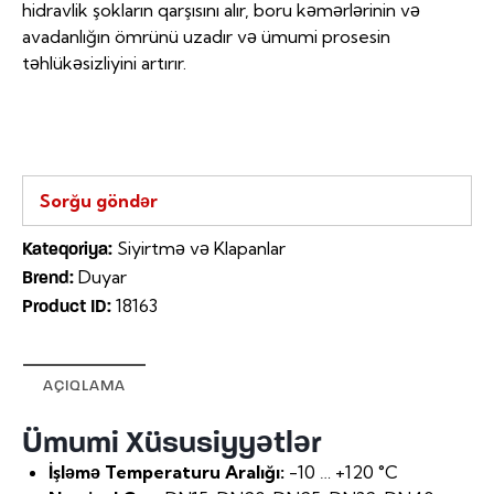
hidravlik şokların qarşısını alır, boru kəmərlərinin və
avadanlığın ömrünü uzadır və ümumi prosesin
təhlükəsizliyini artırır.
Sorğu göndər
Siyirtmə və Klapanlar
Kateqoriya:
Duyar
Brend:
18163
Product ID:
AÇIQLAMA
Ümumi Xüsusiyyətlər
İşləmə Temperaturu Aralığı:
-10 … +120 °C