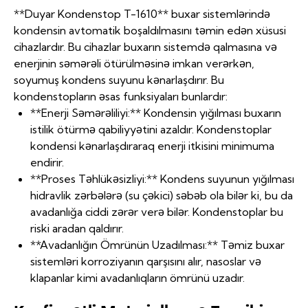
**Duyar Kondenstop T-1610** buxar sistemlərində
kondensin avtomatik boşaldılmasını təmin edən xüsusi
cihazlardır. Bu cihazlar buxarın sistemdə qalmasına və
enerjinin səmərəli ötürülməsinə imkan verərkən,
soyumuş kondens suyunu kənarlaşdırır. Bu
kondenstopların əsas funksiyaları bunlardır:
**Enerji Səmərəliliyi:** Kondensin yığılması buxarın
istilik ötürmə qabiliyyətini azaldır. Kondenstoplar
kondensi kənarlaşdıraraq enerji itkisini minimuma
endirir.
**Proses Təhlükəsizliyi:** Kondens suyunun yığılması
hidravlik zərbələrə (su çəkici) səbəb ola bilər ki, bu da
avadanlığa ciddi zərər verə bilər. Kondenstoplar bu
riski aradan qaldırır.
**Avadanlığın Ömrünün Uzadılması:** Təmiz buxar
sistemləri korroziyanın qarşısını alır, nasoslar və
klapanlar kimi avadanlıqların ömrünü uzadır.