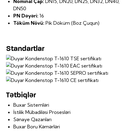
Nominal Çap:
DN15, DN20, DN25, DN32, DN40,
DN50
PN Dəyəri:
16
Töküm Növü:
Pik Döküm (Boz Çuqun)
Standartlar
Tətbiqlər
Buxar Sistemləri
İstilik Mübadiləsi Prosesləri
Sənaye Qazanları
Buxar Boru Kəmərləri