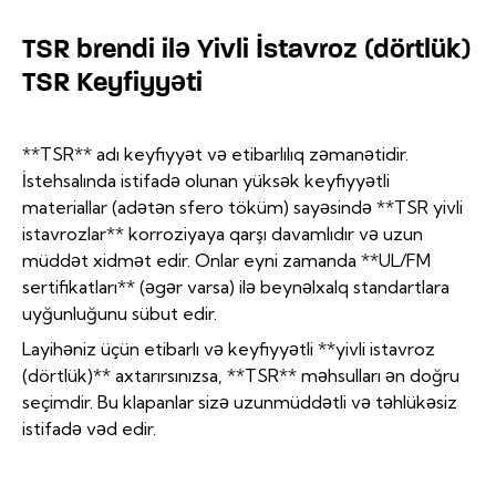
TSR brendi ilə Yivli İstavroz (dörtlük)
TSR Keyfiyyəti
**TSR** adı keyfiyyət və etibarlılıq zəmanətidir.
İstehsalında istifadə olunan yüksək keyfiyyətli
materiallar (adətən sfero töküm) sayəsində **TSR yivli
istavrozlar** korroziyaya qarşı davamlıdır və uzun
müddət xidmət edir. Onlar eyni zamanda **UL/FM
sertifikatları** (əgər varsa) ilə beynəlxalq standartlara
uyğunluğunu sübut edir.
Layihəniz üçün etibarlı və keyfiyyətli **yivli istavroz
(dörtlük)** axtarırsınızsa, **TSR** məhsulları ən doğru
seçimdir. Bu klapanlar sizə uzunmüddətli və təhlükəsiz
istifadə vəd edir.