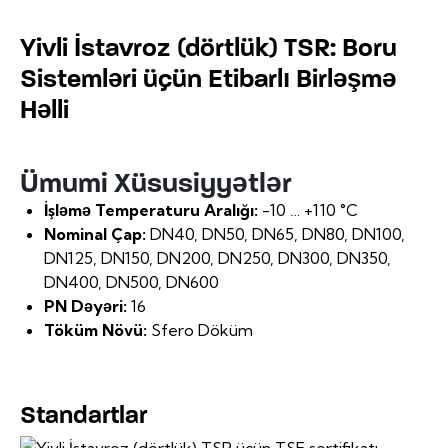
Yivli İstavroz (dörtlük) TSR: Boru
Sistemləri üçün Etibarlı Birləşmə
Həlli
Ümumi Xüsusiyyətlər
İşləmə Temperaturu Aralığı:
-10 … +110 °C
Nominal Çap:
DN40, DN50, DN65, DN80, DN100,
DN125, DN150, DN200, DN250, DN300, DN350,
DN400, DN500, DN600
PN Dəyəri:
16
Töküm Növü:
Sfero Döküm
Standartlar