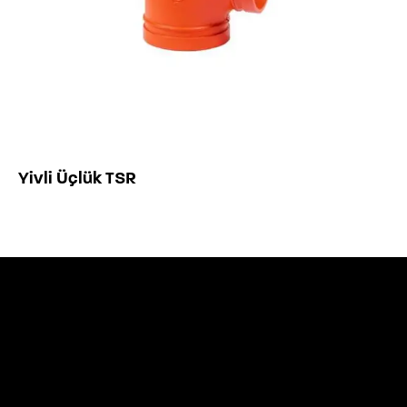
Yivli Üçlük TSR
Sorğunuz var? Ən qısa müddətə əlaq
saxlayacağıq -
info@tesar.az