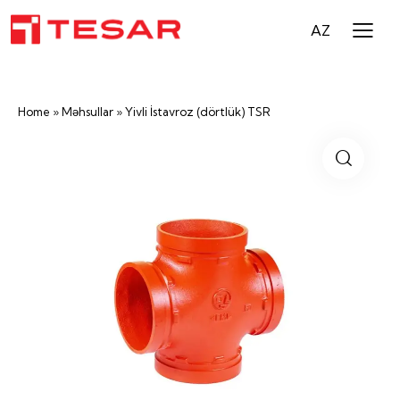
AZ
Home
»
Məhsullar
»
Yivli İstavroz (dörtlük) TSR