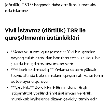
(dörtlük) TSR** haqqında daha ətraflı məlumat əldə
edə bilərsiniz.
Yivli İstavroz (dörtlük) TSR ilə
quraşdırmanın üstünlükləri
**Asan və sürətli quraşdırma:** Yivli birləşmələr
qaynaq tələb etmədən boruların tez və səliqəli bir
şəkildə birləşdirilməsinə imkan verir.
**Etibarlı sızdırmazlıq:** Yivləmə sistemi yüksək
təzyiq altında belə sızmaların qarşısını alır və sistemin
bütövlüyünü qoruyur.
**Çeviklik:** Boru kəmərlərinin dörd fərqli
istiqamətdə yönləndirilməsinə imkan verərək,
mürəkkəb layihələrdə dizayn çevikliyi təmin edir.