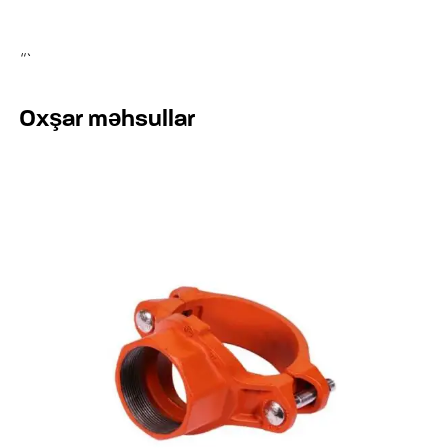
“`
Oxşar məhsullar