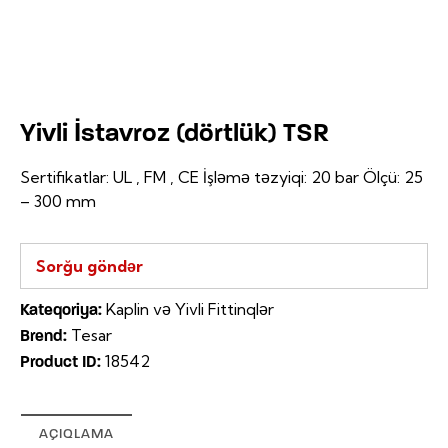
Yivli İstavroz (dörtlük) TSR
Sertifikatlar: UL , FM , CE İşləmə təzyiqi: 20 bar Ölçü: 25
– 300 mm
Sorğu göndər
Kaplin və Yivli Fittinqlər
Kateqoriya:
Tesar
Brend:
18542
Product ID:
AÇIQLAMA