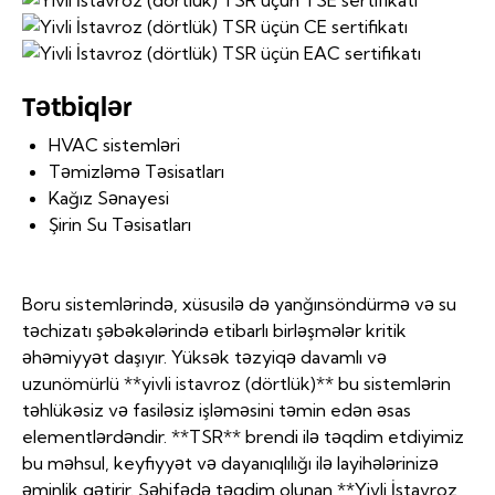
Tətbiqlər
HVAC sistemləri
Təmizləmə Təsisatları
Kağız Sənayesi
Şirin Su Təsisatları
Boru sistemlərində, xüsusilə də yanğınsöndürmə və su
təchizatı şəbəkələrində etibarlı birləşmələr kritik
əhəmiyyət daşıyır. Yüksək təzyiqə davamlı və
uzunömürlü **yivli istavroz (dörtlük)** bu sistemlərin
təhlükəsiz və fasiləsiz işləməsini təmin edən əsas
elementlərdəndir. **TSR** brendi ilə təqdim etdiyimiz
bu məhsul, keyfiyyət və dayanıqlılığı ilə layihələrinizə
əminlik gətirir. Səhifədə təqdim olunan **Yivli İstavroz